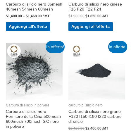
Carburo di silicio nero 36mesh
Carburo di silicio nero cinese
46mesh 54mesh 60mesh
F16 F20 F22 F24
$
1,400.00
–
$
1,468.00
/ MT
$
1,900.00
$
1,850.00
/MT
Aggiungi all'offerta
Aggiungi all'offerta
In offerta!
In offerta!
Carburo di silicio in polvere
carburo di silicio nero
Carburo di silicio nero
Carburo di silicio nero grane
Fornitore della Cina 500mesh
F120 f150 f180 f220 carburo
600mesh 700mesh SiC nero
di silicio
in polvere
$
2,420.00
$
2,400.00
/MT