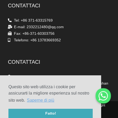
CONTATTACI
Tel: +86 371-63315769
E-mail: 2332212480@qq.com
Fax: +86-371-60303756
Telefono: +86 13783669352
CONTATTACI
Indirizzo
Stanza 1903/1904, 19° piano, edificio n. 1, n. 262 Songshan
Questo sito web utilizza i cookie per
South Road, distretto di Erqi, Zhengzhou, Henan, Cina
assicurarti la migliore esperienza sul nostro
sito web.
Saperne di più
© 2010-2020 Henan Sicheng Abrasives Tech Co., Ltd. Copyright
Fatto!
Mappa del sito