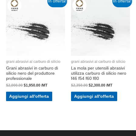
In offerta!
In offerta!
grani abrasivi al carburo di silicio
grani abrasivi al carburo di silicio
Grani abrasivi in ​​carburo di
La mola per utensili abrasivi
silicio nero del produttore
utilizza carburo di silicio nero
professionale
f46 f54 f60 f80
$
2,000.00
$
1,950.00
/MT
$
2,350.00
$
2,300.00
/MT
Aggiungi all'offerta
Aggiungi all'offerta