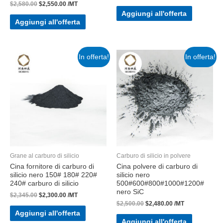
$
2,580.00
$
2,550.00
/MT
Aggiungi all'offerta
Aggiungi all'offerta
In offerta!
In offerta!
Grane al carburo di silicio
Carburo di silicio in polvere
Cina fornitore di carburo di
Cina polvere di carburo di
silicio nero 150# 180# 220#
silicio nero
240# carburo di silicio
500#600#800#1000#1200#
nero SiC
$
2,345.00
$
2,300.00
/MT
$
2,500.00
$
2,480.00
/MT
Aggiungi all'offerta
Aggiungi all'offerta